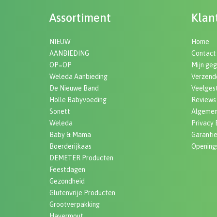
Assortiment
Klan
NIEUW
Home
AANBIEDING
Contact
OP=OP
Mijn ge
Weleda Aanbieding
Verzende
De Nieuwe Band
Veelges
Holle Babyvoeding
Reviews
Sonett
Algemen
Weleda
Privacy 
Baby & Mama
Garanti
Boerderijkaas
Openings
DEMETER Producten
Feestdagen
Gezondheid
Glutenvrije Producten
Grootverpakking
Havermout