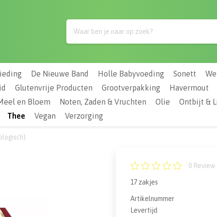
/
10
reviews
ieding
De Nieuwe Band
Holle Babyvoeding
Sonett
We
id
Glutenvrije Producten
Grootverpakking
Havermout
Meel en Bloem
Noten, Zaden & Vruchten
Olie
Ontbijt & 
Thee
Vegan
Verzorging
ologisch)
0
Review 
17 zakjes
Artikelnummer
Levertijd