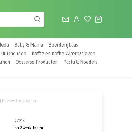
leda
Baby & Mama
Boerderijkaas
Huishouden
Koffie en Koffie-Alternatieven
Lunch
Oosterse Producten
Pasta & Noedels
|
Review toevoegen
:
27914
:
ca 2 werkdagen