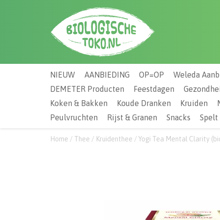
9.2
2.387 
NIEUW
AANBIEDING
OP=OP
Weleda Aanb
DEMETER Producten
Feestdagen
Gezondhe
Koken & Bakken
Koude Dranken
Kruiden
Peulvruchten
Rijst & Granen
Snacks
Spelt
Home
/
Thee
/
Kruidenthee
/
Yogi Tea Mental Clarity (bi