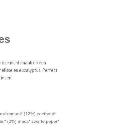
jes
frisse muntsmaak en een
melisse en eucalyptus. Perfect
tieven.
kruizemunt* (12%) zoethout*
tel* (2%) maca* zwarte peper*