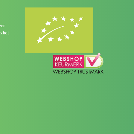
een
is het