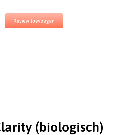
Review toevoegen
arity (biologisch)