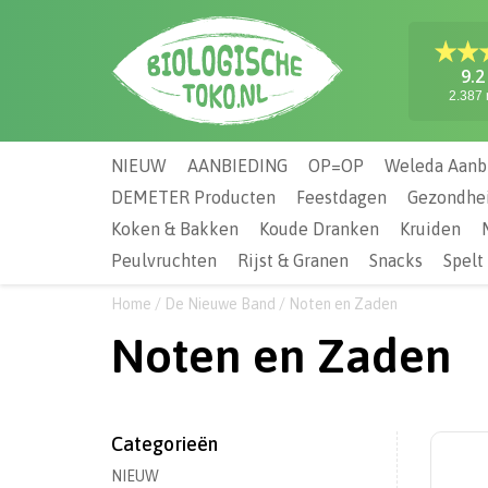
9.2
2.387 
NIEUW
AANBIEDING
OP=OP
Weleda Aanb
DEMETER Producten
Feestdagen
Gezondhe
Koken & Bakken
Koude Dranken
Kruiden
Peulvruchten
Rijst & Granen
Snacks
Spelt
Home
/
De Nieuwe Band
/
Noten en Zaden
Noten en Zaden
Categorieën
NIEUW