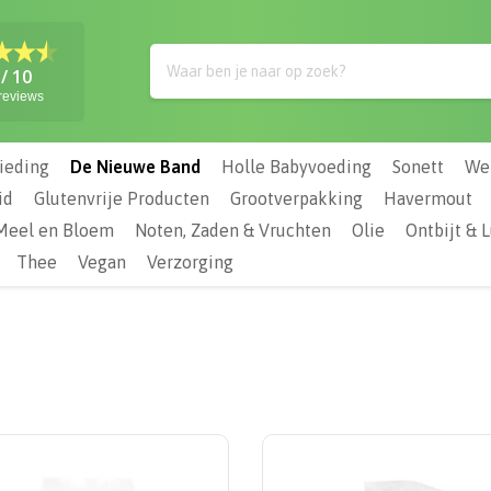
/
10
reviews
ieding
De Nieuwe Band
Holle Babyvoeding
Sonett
We
id
Glutenvrije Producten
Grootverpakking
Havermout
Meel en Bloem
Noten, Zaden & Vruchten
Olie
Ontbijt & 
Thee
Vegan
Verzorging