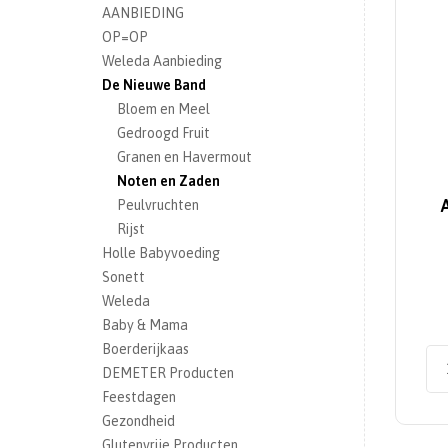
AANBIEDING
OP=OP
Weleda Aanbieding
De Nieuwe Band
Bloem en Meel
Gedroogd Fruit
Granen en Havermout
Noten en Zaden
Peulvruchten
Rijst
Holle Babyvoeding
Sonett
Weleda
Baby & Mama
Boerderijkaas
DEMETER Producten
Feestdagen
Gezondheid
Glutenvrije Producten