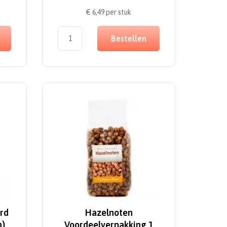
€ 6,49
per stuk
Bestellen
rd
Hazelnoten
h)
Voordeelverpakking 1