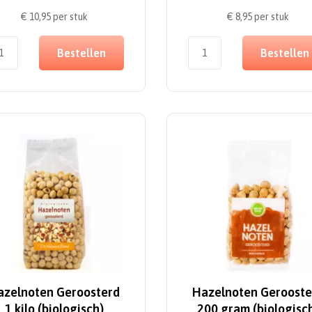
€ 10,95
per stuk
€ 8,95
per stuk
Bestellen
Bestellen
azelnoten Geroosterd
Hazelnoten Gerooste
1 kilo (biologisch)
200 gram (biologisc