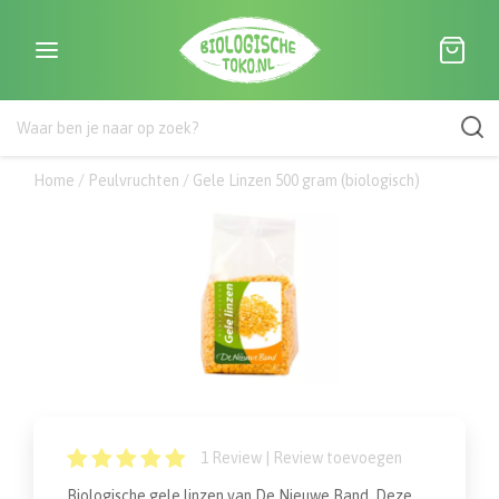
Home
/
Peulvruchten
/
Gele Linzen 500 gram (biologisch)
1
Review |
Review toevoegen
Biologische gele linzen van De Nieuwe Band. Deze