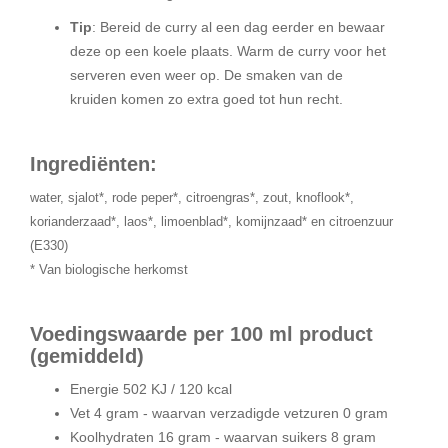
Tip
: Bereid de curry al een dag eerder en bewaar
deze op een koele plaats. Warm de curry voor het
serveren even weer op. De smaken van de
kruiden komen zo extra goed tot hun recht.
Ingrediënten:
water, sjalot*, rode peper*, citroengras*, zout, knoflook*,
korianderzaad*, laos*, limoenblad*, komijnzaad* en citroenzuur
(E330)
* Van biologische herkomst
Voedingswaarde per 100 ml product
(gemiddeld)
Energie 502 KJ / 120 kcal
Vet 4 gram - waarvan verzadigde vetzuren 0 gram
Koolhydraten 16 gram - waarvan suikers 8 gram